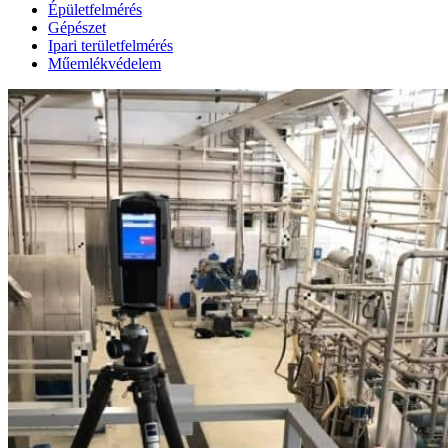
Épületfelmérés
Gépészet
Ipari területfelmérés
Műemlékvédelem