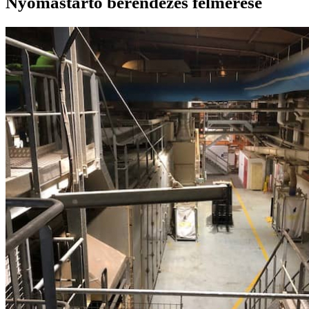
Nyomástartó berendezés felmérése