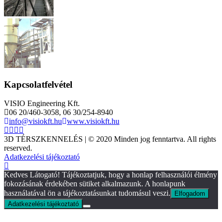
Kapcsolatfelvétel
VISIO Engineering Kft.
06 20/460-3058, 06 30/254-8940
info@visiokft.hu
www.visiokft.hu
3D TÉRSZKENNELÉS | © 2020 Minden jog fenntartva. All rights
reserved.
Adatkezelési tájékoztató
Kedves Látogató! Tájékoztatjuk, hogy a honlap felhasználói élmény
fokozásának érdekében sütiket alkalmazunk. A honlapunk
használatával ön a tájékoztatásunkat tudomásul veszi.
Elfogadom
Adatkezelési tájékoztató