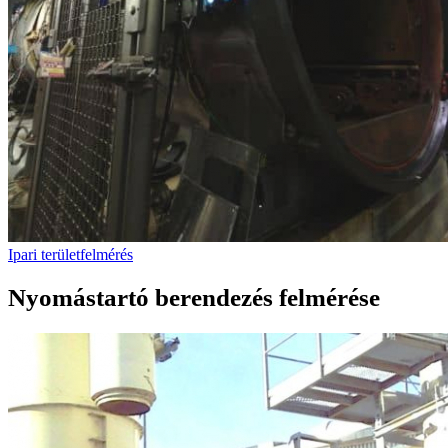
Ipari területfelmérés
Nyomástartó berendezés felmérése