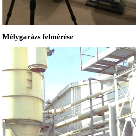
Mélygarázs felmérése