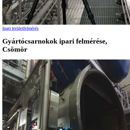
Ipari területfelmérés
Gyártócsarnokok ipari felmérése,
Csömör