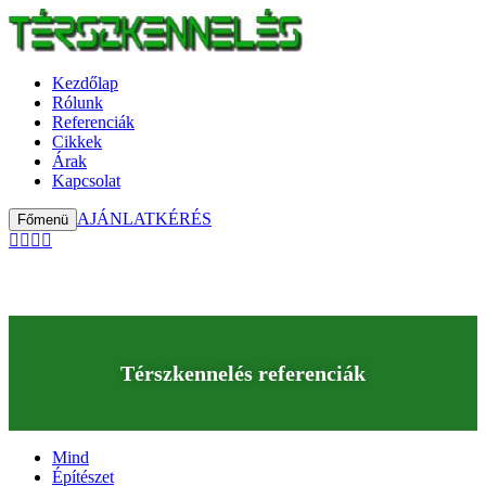
Kezdőlap
Rólunk
Referenciák
Cikkek
Árak
Kapcsolat
AJÁNLATKÉRÉS
Főmenü
Térszkennelés referenciák
Mind
Építészet