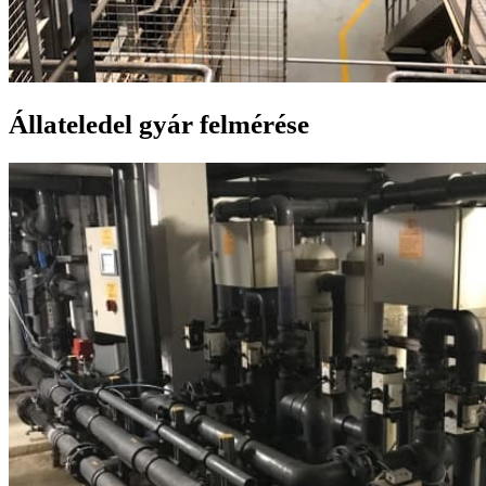
Állateledel gyár felmérése