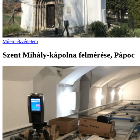
Műemlékvédelem
Szent Mihály-kápolna felmérése, Pápoc